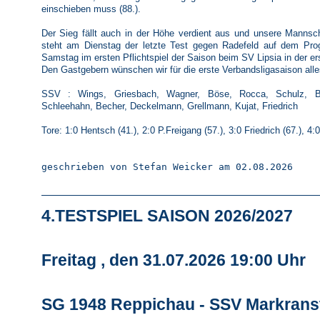
einschieben muss (88.).
Der Sieg fällt auch in der Höhe verdient aus und unsere Mannsch
steht am Dienstag der letzte Test gegen Radefeld auf dem 
Samstag im ersten Pflichtspiel der Saison beim SV Lipsia in der er
Den Gastgebern wünschen wir für die erste Verbandsligasaison alles
SSV : Wings, Griesbach, Wagner, Böse, Rocca, Schulz, Bäh
Schleehahn, Becher, Deckelmann, Grellmann, Kujat, Friedrich
Tore: 1:0 Hentsch (41.), 2:0 P.Freigang (57.), 3:0 Friedrich (67.), 4:
geschrieben von Stefan Weicker am 02.08.2026
4.TESTSPIEL SAISON 2026/2027
Freitag , den 31.07.2026 19:00 Uhr
SG 1948 Reppichau - SSV Markrans