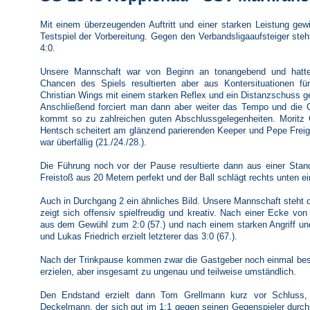
Mit einem überzeugenden Auftritt und einer starken Leistung ge
Testspiel der Vorbereitung. Gegen den Verbandsligaaufsteiger ste
4:0.
Unsere Mannschaft war von Beginn an tonangebend und hatte 
Chancen des Spiels resultierten aber aus Kontersituationen fü
Christian Wings mit einem starken Reflex und ein Distanzschuss ge
Anschließend forciert man dann aber weiter das Tempo und die G
kommt so zu zahlreichen guten Abschlussgelegenheiten. Moritz
Hentsch scheitert am glänzend parierenden Keeper und Pepe Freig
war überfällig (21./24./28.).
Die Führung noch vor der Pause resultierte dann aus einer Standa
Freistoß aus 20 Metern perfekt und der Ball schlägt rechts unten ein
Auch in Durchgang 2 ein ähnliches Bild. Unsere Mannschaft steht 
zeigt sich offensiv spielfreudig und kreativ. Nach einer Ecke v
aus dem Gewühl zum 2:0 (57.) und nach einem starken Angriff u
und Lukas Friedrich erzielt letzterer das 3:0 (67.).
Nach der Trinkpause kommen zwar die Gastgeber noch einmal besser
erzielen, aber insgesamt zu ungenau und teilweise umständlich.
Den Endstand erzielt dann Tom Grellmann kurz vor Schluss,
Deckelmann, der sich gut im 1:1 gegen seinen Gegenspieler durc