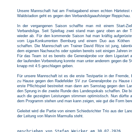
Unsere Mannschaft hat am Freitagabend einen echten Härtetest v
Waldstadion geht es gegen den Verbandsligaaufsteiger Reppichau.
In der vergangenen Saison schaffte man mit einem Start-Ziel
Verbandsliga. Seit Spieltag zwei stand man ganz oben an der T
wieder ab. Für den kommende Saison hat man kräftig aufgerüstet
vom Liga-Konkurrenten Bernburg und einem Duo aus Köthen d
schaffen. Die Mannschaft um Trainer David Ritze ist jung, talent
dem eigenen Nachwuchs oder spielen bereits seit einigen Jahren i
Für das Team ist es bereits die Generalprobe vor dem Ligastart a
der laufenden Vorbereitung konnte man unter anderem gegen die S
knapp mit 4:5 geschlagen geben.
Für unsere Mannschaft ist es die erste Testpartie in der Fremd
zu Hause gegen den Radefelder SV zur Generalprobe zu Hause 
erste Pflichtspiel bestreitet man dann am Samstag gegen den Land
den Sprung in die zweite Runde des Landespokals schaffen. Die bish
auch die gezeigten Leistungen stimmen optimistisch. Nun dürfte a
dem Programm stehen und man kann zeigen, wie gut die Form berei
Geleitet wird die Partie von einem Schiedsrichter Trio aus der L
der Leitung von Marvin Marmulla steht.
geschrieben von Stefan Weicker am 30.07.2026