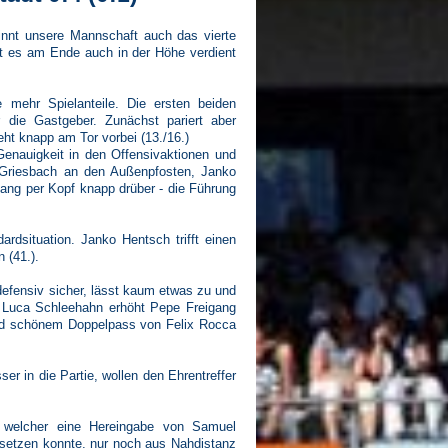
winnt unsere Mannschaft auch das vierte
ht es am Ende auch in der Höhe verdient
mehr Spielanteile. Die ersten beiden
r die Gastgeber. Zunächst pariert aber
ht knapp am Tor vorbei (13./16.)
enauigkeit in den Offensivaktionen und
 Griesbach an den Außenpfosten, Janko
ang per Kopf knapp drüber - die Führung
rdsituation. Janko Hentsch trifft einen
 (41.).
defensiv sicher, lässt kaum etwas zu und
on Luca Schleehahn erhöht Pepe Freigang
nd schönem Doppelpass von Felix Rocca
 in die Partie, wollen den Ehrentreffer
 welcher eine Hereingabe von Samuel
hsetzen konnte, nur noch aus Nahdistanz