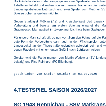
Die Gäste landeten in den vergangenen zwei Spielzeiten nach ihre
Tabellenmittelfeld und wollen nun mit neuem Trainer an der Seite
Landesligaabsteiger Eutritzsch und zwei Spieler vom Meißner SV
Spielzeit oben angreifen möchte.
Gegen Stadtligist Mölkau (7:2) und Kreisoberligist Bad Lausick
Vorbereitung und bereits am ersten Spieltag erwartet die M
Gradmesser. Man gastiert im Zwenkauer Eichholz beim Gastgeber 
Für unsere Mannschaft gilt es nun vor allem den Fokus auf die Pa
gute Form der Vorbereitung dann auch in den Pflichtspielen unt
Landespokal an der Thaerstraße ordentlich gefordert sein und wil
gegen Radefeld mit einem guten Gefühl nach Eutritzsch reisen.
Geleitet wird die Partie morgen von Martin Wadewitz (SV Linden
Leipzig) und Rico Reinhardt (FC Eilenburg).
geschrieben von Stefan Weicker am 03.08.2026
4.TESTSPIEL SAISON 2026/2027
SG 1948 Reppichau - SSV Markranstä