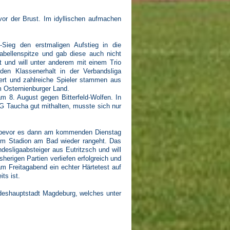
or der Brust. Im idyllischen aufmachen
-Sieg den erstmaligen Aufstieg in die
abellenspitze und gab diese auch nicht
 und will unter anderem mit einem Trio
en Klassenerhalt in der Verbandsliga
iert und zahlreiche Spieler stammen aus
m Osternienburger Land.
m 8. August gegen Bitterfeld-Wolfen. In
G Taucha gut mithalten, musste sich nur
e, bevor es dann am kommenden Dienstag
im Stadion am Bad wieder rangeht. Das
esligaabsteiger aus Eutritzsch und will
erigen Partien verliefen erfolgreich und
m Freitagabend ein echter Härtetest auf
ts ist.
andeshauptstadt Magdeburg, welches unter