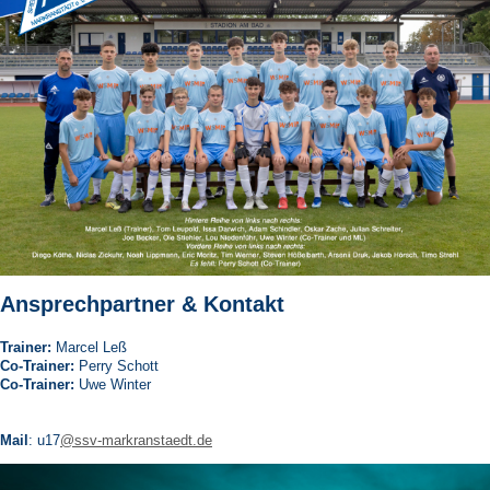
Ansprechpartner & Kontakt
Trainer:
Marcel Leß
Co-Trainer:
Perry Schott
Co-Trainer:
Uwe Winter
Mail
: u17
@ssv-markranstaedt.de