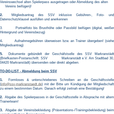
Vereinswechsel alten Spielerpass ausgetragen oder Abmeldung des alten
Vereins beifügen)!
2.
Mitgliedsantrag des SSV inklusive Gebühren-, Foto- und
Datenschutzklausel ausfüllen und anerkennen
3. Portraitfoto bis Brusthöhe oder Passbild beifügen (digital, weißer
Hintergrund und Vereinsbezug)
4
.
Aufnahmegebühren überweisen bzw. an Trainer übergeben! (siehe
Mitgliedsantrag)
5.
Dokumente gebündelt der Geschäfstselle des SSV Markranstädt
(Briefkasten-Postanschrift: SSV Markranstädt e.V. Am Stadtbad 30,
04420 Markranstädt) übersenden oder direkt abgeben.
TO-DO-LIST - Abmeldung beim SSV
1.
Formloses & unterschriebenes Schreiben an die Geschäftsstelle
(
info@ssv-markranstaedt.de
) mit der Bitte um Kündigung der Mitgliedschaft
zu einem bestimmten Datum. Danach erfolgt zeitnah eine Bestätigung!
2.
Abgabe des Spielerpasses in der Geschäftsstelle in Absprache mit altem
Trainerteam!
3.
Abgabe der Vereinsbekleidung (Präsentations-/Trainingsbekleidung) beim