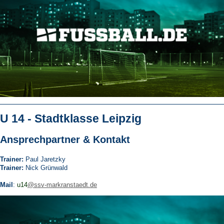
U 14 - Stadtklasse Leipzig
Ansprechpartner & Kontakt
Trainer:
Paul Jaretzky
Trainer:
Nick Grünwald
Mail
:
u14
@ssv-markranstaedt.de