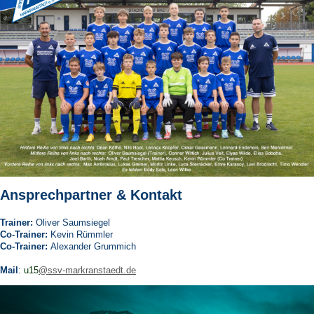
Ansprechpartner & Kontakt
Trainer:
Oliver Saumsiegel
Co-Trainer:
Kevin Rümmler
Co-Trainer:
Alexander Grummich
Mail
:
u15
@ssv-markranstaedt.de